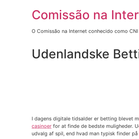
Skip
Comissão na Inter
to
content
O Comissão na Internet conhecido como CNI 
Udenlandske Bettin
I dagens digitale tidsalder er betting blevet
casinoer
for at finde de bedste muligheder. U
udvalg af spil, end hvad man typisk finder p