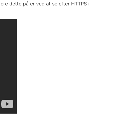
lere dette på er ved at se efter HTTPS i