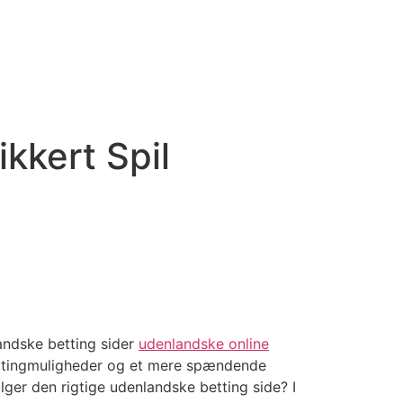
kkert Spil
landske betting sider
udenlandske online
bettingmuligheder og et mere spændende
ger den rigtige udenlandske betting side? I