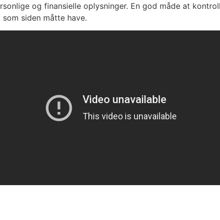
rsonlige og finansielle oplysninger. En god måde at kontrol
r, som siden måtte have.