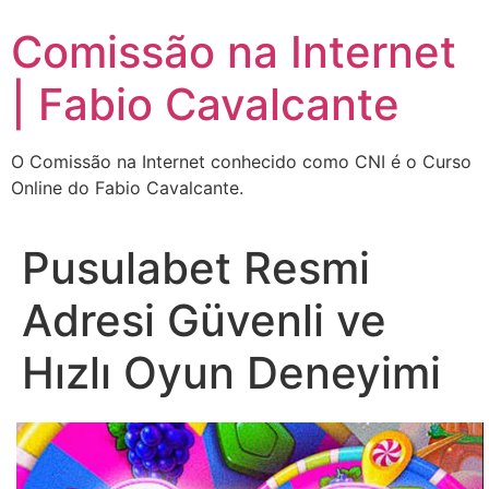
Skip
Comissão na Internet
to
content
| Fabio Cavalcante
O Comissão na Internet conhecido como CNI é o Curso
Online do Fabio Cavalcante.
Pusulabet Resmi
Adresi Güvenli ve
Hızlı Oyun Deneyimi