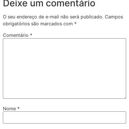
Deixe um comentário
O seu endereço de e-mail não será publicado.
Campos
obrigatórios são marcados com
*
Comentário
*
Nome
*