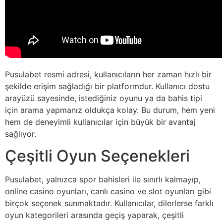
Pusulabet resmi adresi, kullanıcıların her zaman hızlı bir
şekilde erişim sağladığı bir platformdur. Kullanıcı dostu
arayüzü sayesinde, istediğiniz oyunu ya da bahis tipi
için arama yapmanız oldukça kolay. Bu durum, hem yeni
hem de deneyimli kullanıcılar için büyük bir avantaj
sağlıyor.
Çeşitli Oyun Seçenekleri
Pusulabet, yalnızca spor bahisleri ile sınırlı kalmayıp,
online casino oyunları, canlı casino ve slot oyunları gibi
birçok seçenek sunmaktadır. Kullanıcılar, dilerlerse farklı
oyun kategorileri arasında geçiş yaparak, çeşitli