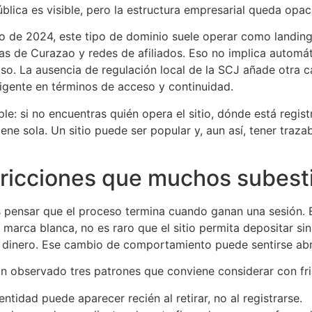
ública es visible, pero la estructura empresarial queda opac
 de 2024, este tipo de dominio suele operar como landin
ias de Curazao y redes de afiliados. Eso no implica automá
oso. La ausencia de regulación local de la SCJ añade otra 
xigente en términos de acceso y continuidad.
ple: si no encuentras quién opera el sitio, dónde está regis
ne sola. Un sitio puede ser popular y, aun así, tener trazab
y fricciones que muchos subes
 pensar que el proceso termina cuando ganan una sesión. En
e marca blanca, no es raro que el sitio permita depositar s
r dinero. Ese cambio de comportamiento puede sentirse abr
han observado tres patrones que conviene considerar con fri
dentidad puede aparecer recién al retirar, no al registrarse.