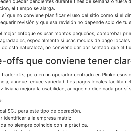
pueden quedar pendientes durante fines de semana o fuera de
ción, el tiempo se alarga.
 sí que no conviene planificar el uso del sitio como si el d
requerir revisión y que esa revisión no depende solo de tu s
, el mejor enfoque es usar montos pequeños, comprobar pri
esagradables, especialmente si usas medios de pago locale
de esta naturaleza, no conviene dar por sentado que el fluj
e-offs que conviene tener cla
e trade-offs, pero en un operador centrado en Plinko esos
encia, aunque reduce variedad. Los pagos locales facilitan 
z liviana mejora la usabilidad, aunque no dice nada por sí 
s:
local SCJ para este tipo de operación.
r identificar a la empresa matriz.
ida no siempre coincide con la práctica.