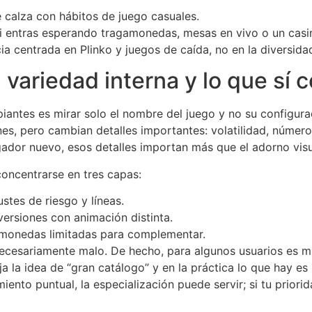
 calza con hábitos de juego casuales.
si entras esperando tragamonedas, mesas en vivo o un casi
encia centrada en Plinko y juegos de caída, no en la diversid
 variedad interna y lo que sí 
antes es mirar solo el nombre del juego y no su configuraci
es, pero cambian detalles importantes: volatilidad, número 
ugador nuevo, esos detalles importan más que el adorno visu
concentrarse en tres capas:
ustes de riesgo y líneas.
versiones con animación distinta.
gamonedas limitadas para complementar.
necesariamente malo. De hecho, para algunos usuarios es m
la idea de “gran catálogo” y en la práctica lo que hay es 
imiento puntual, la especialización puede servir; si tu prio