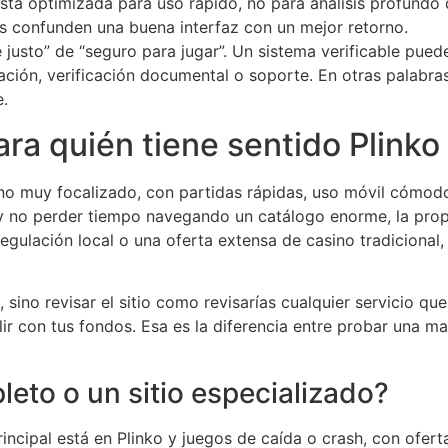
 está optimizada para uso rápido, no para análisis profundo 
es confunden una buena interfaz con un mejor retorno.
justo” de “seguro para jugar”. Un sistema verificable pue
ión, verificación documental o soporte. En otras palabras: 
e.
ara quién tiene sentido Plinko
ino muy focalizado, con partidas rápidas, uso móvil cómodo
 y no perder tiempo navegando un catálogo enorme, la prop
egulación local o una oferta extensa de casino tradicional
, sino revisar el sitio como revisarías cualquier servicio q
ir con tus fondos. Esa es la diferencia entre probar una mar
leto o un sitio especializado?
rincipal está en Plinko y juegos de caída o crash, con ofer