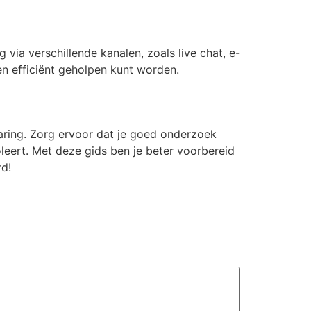
 via verschillende kanalen, zoals live chat, e-
 en efficiënt geholpen kunt worden.
varing. Zorg ervoor dat je goed onderzoek
leert. Met deze gids ben je beter voorbereid
d!