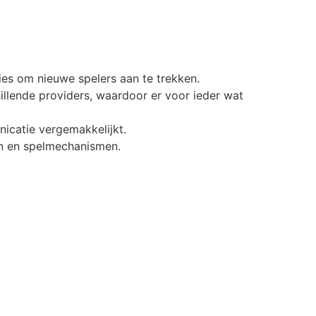
es om nieuwe spelers aan te trekken.
illende providers, waardoor er voor ieder wat
icatie vergemakkelijkt.
ën en spelmechanismen.