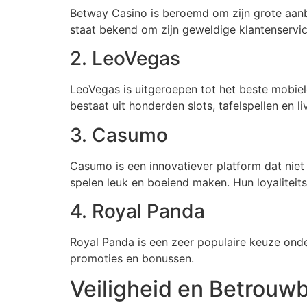
Betway Casino is beroemd om zijn grote aanb
staat bekend om zijn geweldige klantenservic
2. LeoVegas
LeoVegas is uitgeroepen tot het beste mobiel
bestaat uit honderden slots, tafelspellen en l
3. Casumo
Casumo is een innovatiever platform dat niet
spelen leuk en boeiend maken. Hun loyalitei
4. Royal Panda
Royal Panda is een zeer populaire keuze onde
promoties en bonussen.
Veiligheid en Betrouw