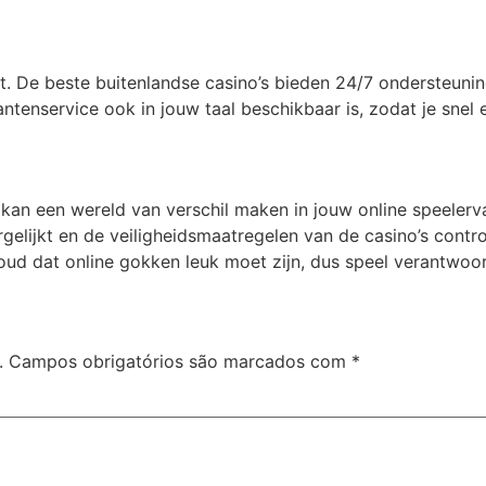
elt. De beste buitenlandse casino’s bieden 24/7 ondersteuning
klantenservice ook in jouw taal beschikbaar is, zodat je snel
o kan een wereld van verschil maken in jouw online speeler
elijkt en de veiligheidsmaatregelen van de casino’s contro
d dat online gokken leuk moet zijn, dus speel verantwoor
.
Campos obrigatórios são marcados com
*