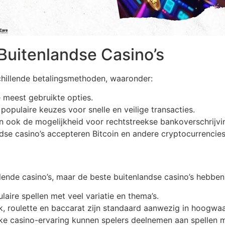
Buitenlandse Casino’s
chillende betalingsmethoden, waaronder:
 meest gebruikte opties.
n populaire keuzes voor snelle en veilige transacties.
n ook de mogelijkheid voor rechtstreekse bankoverschrijvi
se casino’s accepteren Bitcoin en andere cryptocurrencies, 
llende casino’s, maar de beste buitenlandse casino’s hebbe
aire spellen met veel variatie en thema’s.
k, roulette en baccarat zijn standaard aanwezig in hoogwaa
e casino-ervaring kunnen spelers deelnemen aan spellen me