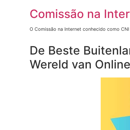
Skip
Comissão na Inter
to
content
O Comissão na Internet conhecido como CNI 
De Beste Buitenl
Wereld van Onlin