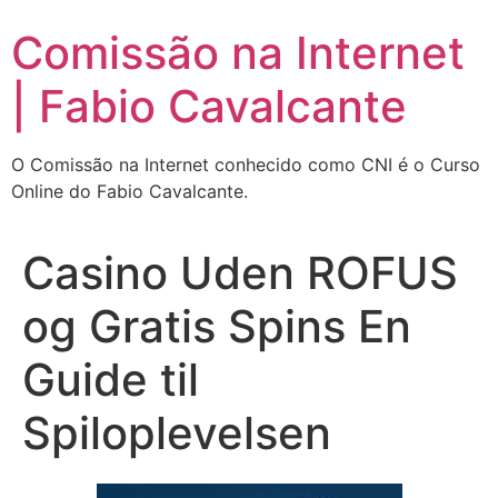
Skip
Comissão na Internet
to
content
| Fabio Cavalcante
O Comissão na Internet conhecido como CNI é o Curso
Online do Fabio Cavalcante.
Casino Uden ROFUS
og Gratis Spins En
Guide til
Spiloplevelsen