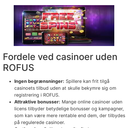
Fordele ved casinoer uden
ROFUS
Ingen begrænsninger:
Spillere kan frit tilgå
casinoets tilbud uden at skulle bekymre sig om
registrering i ROFUS.
Attraktive bonusser:
Mange online casinoer uden
licens tilbyder betydelige bonusser og kampagner,
som kan være mere rentable end dem, der tilbydes
på regulerede casinoer.