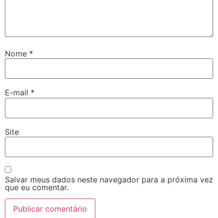
Nome
*
E-mail
*
Site
Salvar meus dados neste navegador para a próxima vez
que eu comentar.