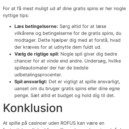
For at få mest muligt ud af dine gratis spins er her nogle
nyttige tips:
Læs betingelserne:
Sørg altid for at læse
vilkårene og betingelserne for de gratis spins, du
modtager. Dette hjælper dig med at forstå, hvad
der kræves for at udnytte dem fuldt ud.
Vælg de rigtige spil:
Nogle spil giver dig bedre
chancer for at vinde end andre. Undersøg, hvilke
spilleautomater der har de bedste
udbetalingsprocenter.
Spil ansvarligt:
Det er vigtigt at spille ansvarligt,
uanset om du bruger gratis spins eller dine egne
penge. Sæt altid et budget og hold dig til det.
Konklusion
At spille på casinoer uden ROFUS kan være en