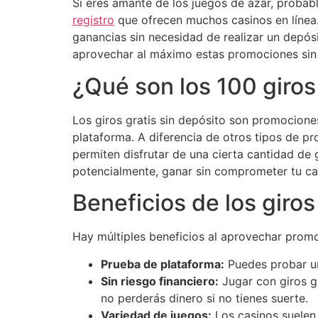
Si eres amante de los juegos de azar, probab
registro
que ofrecen muchos casinos en línea.
ganancias sin necesidad de realizar un depósi
aprovechar al máximo estas promociones sin 
¿Qué son los 100 giros
Los giros gratis sin depósito son promocione
plataforma. A diferencia de otros tipos de pr
permiten disfrutar de una cierta cantidad de g
potencialmente, ganar sin comprometer tu cap
Beneficios de los giros
Hay múltiples beneficios al aprovechar promo
Prueba de plataforma:
Puedes probar un 
Sin riesgo financiero:
Jugar con giros gr
no perderás dinero si no tienes suerte.
Variedad de juegos:
Los casinos suelen 