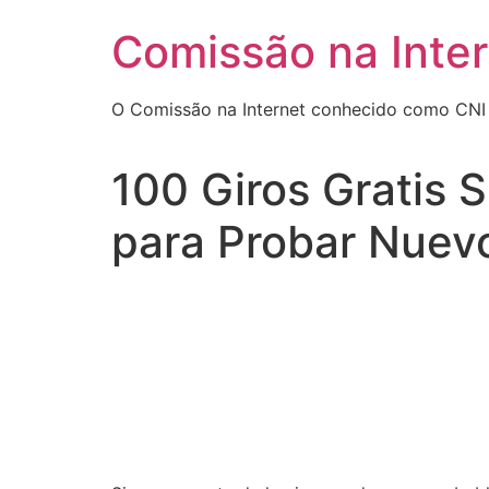
Skip
Comissão na Inter
to
content
O Comissão na Internet conhecido como CNI 
100 Giros Gratis 
para Probar Nuev