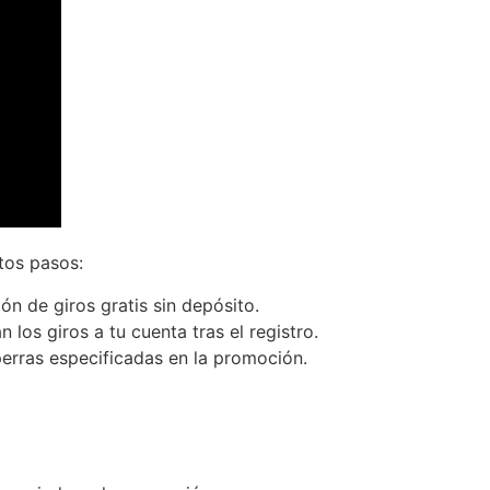
tos pasos:
ón de giros gratis sin depósito.
os giros a tu cuenta tras el registro.
erras especificadas en la promoción.