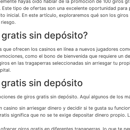
lemente hayas oído hablar de la promoción de 100 giros gr
 Este tipo de ofertas son una excelente oportunidad para 
to inicial. En este artículo, exploraremos qué son los gir
riesgo.
 gratis sin depósito?
s que ofrecen los casinos en línea a nuevos jugadores como
omociones, como el bono de bienvenida que requiere un depós
iros en las tragaperras seleccionadas sin arriesgar tu propi
ital.
 gratis sin depósito
ciones de giros gratis sin depósito. Aquí algunos de los 
casino sin arriesgar dinero y decidir si te gusta su funcio
atis significa que no se te exige depositar dinero propio.
ofrecer giros gratis en diferentes tragaperras, lo que te pe