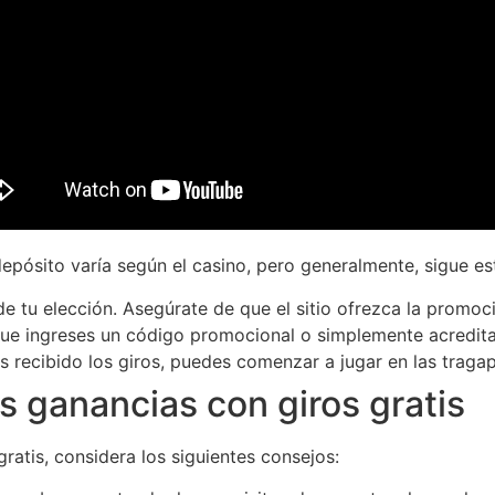
depósito varía según el casino, pero generalmente, sigue es
e tu elección. Asegúrate de que el sitio ofrezca la promoci
e ingreses un código promocional o simplemente acreditan l
 recibido los giros, puedes comenzar a jugar en las tragap
s ganancias con giros gratis
ratis, considera los siguientes consejos: