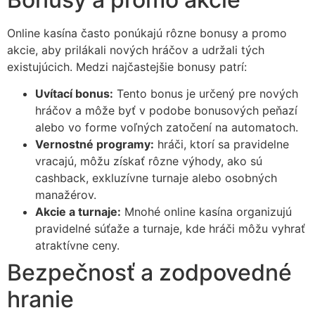
Online kasína často ponúkajú rôzne bonusy a promo
akcie, aby prilákali nových hráčov a udržali tých
existujúcich. Medzi najčastejšie bonusy patrí:
Uvítací bonus:
Tento bonus je určený pre nových
hráčov a môže byť v podobe bonusových peňazí
alebo vo forme voľných zatočení na automatoch.
Vernostné programy:
hráči, ktorí sa pravidelne
vracajú, môžu získať rôzne výhody, ako sú
cashback, exkluzívne turnaje alebo osobných
manažérov.
Akcie a turnaje:
Mnohé online kasína organizujú
pravidelné súťaže a turnaje, kde hráči môžu vyhrať
atraktívne ceny.
Bezpečnosť a zodpovedné
hranie