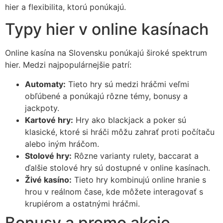
hier a flexibilita, ktorú ponúkajú.
Typy hier v online kasínach
Online kasína na Slovensku ponúkajú široké spektrum
hier. Medzi najpopulárnejšie patrí:
Automaty:
Tieto hry sú medzi hráčmi veľmi
obľúbené a ponúkajú rôzne témy, bonusy a
jackpoty.
Kartové hry:
Hry ako blackjack a poker sú
klasické, ktoré si hráči môžu zahrať proti počítaču
alebo iným hráčom.
Stolové hry:
Rôzne varianty rulety, baccarat a
ďalšie stolové hry sú dostupné v online kasínach.
Živé kasíno:
Tieto hry kombinujú online hranie s
hrou v reálnom čase, kde môžete interagovať s
krupiérom a ostatnými hráčmi.
Bonusy a promo akcie