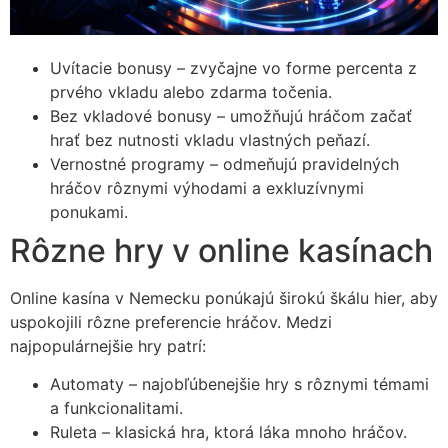
Uvítacie bonusy – zvyčajne vo forme percenta z
prvého vkladu alebo zdarma točenia.
Bez vkladové bonusy – umožňujú hráčom začať
hrať bez nutnosti vkladu vlastných peňazí.
Vernostné programy – odmeňujú pravidelných
hráčov rôznymi výhodami a exkluzívnymi
ponukami.
Rôzne hry v online kasínach
Online kasína v Nemecku ponúkajú širokú škálu hier, aby
uspokojili rôzne preferencie hráčov. Medzi
najpopulárnejšie hry patrí:
Automaty – najobľúbenejšie hry s rôznymi témami
a funkcionalitami.
Ruleta – klasická hra, ktorá láka mnoho hráčov.