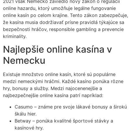
2021 však Nemecko zaviedlo nový zákon o regulácii
online hazardu, ktorý umožňuje legálne fungovanie
online kasín po celom krajine. Tento zákon zabezpečuje,
že kasína musia dodržiavať prísne pravidlá týkajúce sa
bezpečnosti hráčov, responsible gambling a prevencie
kriminality.
Najlepšie online kasína v
Nemecku
Existuje množstvo online kasín, ktoré sú populárne
medzi nemeckými hráčmi. Každé kasíno ponúka rôzne
hry, bonusy a služby. Medzi najocenenejšie a
najbezpečnejšie online kasína patrí napríklad:
Casumo – známe pre svoje lákavé bonusy a širokú
škálu hier.
Betway – ponúka kvalitné športové stávky a
kasínové hry.