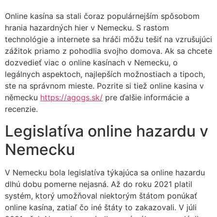
Online kasína sa stali čoraz populárnejším spôsobom
hrania hazardných hier v Nemecku. S rastom
technológie a internete sa hráči môžu tešiť na vzrušujúci
zážitok priamo z pohodlia svojho domova. Ak sa chcete
dozvedieť viac o online kasínach v Nemecku, o
legálnych aspektoch, najlepších možnostiach a tipoch,
ste na správnom mieste. Pozrite si tiež online kasina v
německu
https://agogs.sk/
pre ďalšie informácie a
recenzie.
Legislatíva online hazardu v
Nemecku
V Nemecku bola legislatíva týkajúca sa online hazardu
dlhú dobu pomerne nejasná. Až do roku 2021 platil
systém, ktorý umožňoval niektorým štátom ponúkať
online kasína, zatiaľ čo iné štáty to zakazovali. V júli