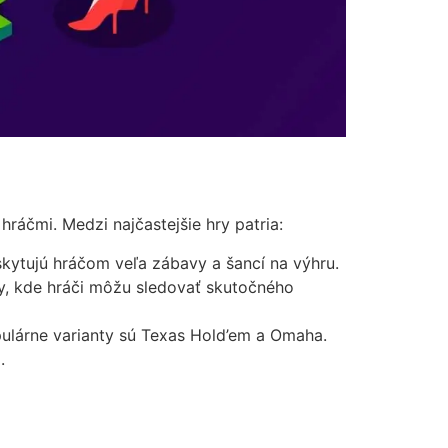
ráčmi. Medzi najčastejšie hry patria:
kytujú hráčom veľa zábavy a šancí na výhru.
ety, kde hráči môžu sledovať skutočného
pulárne varianty sú Texas Hold’em a Omaha.
.