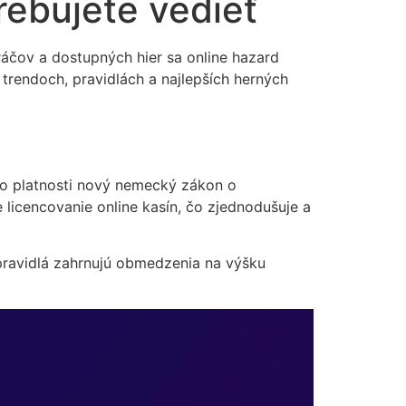
rebujete vedieť
áčov a dostupných hier sa online hazard
 trendoch, pravidlách a najlepších herných
 do platnosti nový nemecký zákon o
 licencovanie online kasín, čo zjednodušuje a
o pravidlá zahrnujú obmedzenia na výšku