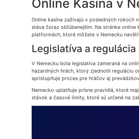
Online Kasína v N
Online kasína zažívajú v posledných rokoch 
stáva čoraz obľúbenejším. Na stránke online
platformách, ktoré môžete v Nemecku navštív
Legislatíva a regulácia
V Nemecku bola legislatíva zameraná na onli
hazardných hrách, ktorý zjednotil reguláciu o
sprístupňuje proces pre hráčov aj prevádzkov
Nemecko uplatňuje prísne pravidlá, ktoré majú
stávok a časové limity, ktoré sú určené na 