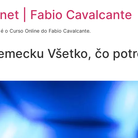
net | Fabio Cavalcante
é o Curso Online do Fabio Cavalcante.
emecku Všetko, čo potr