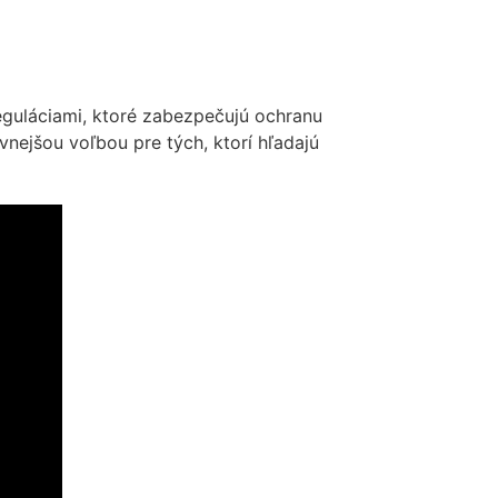
eguláciami, ktoré zabezpečujú ochranu
vnejšou voľbou pre tých, ktorí hľadajú