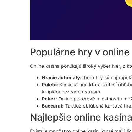
Populárne hry v online
Online kasína ponúkajú široký výber hier, z 
Hracie automaty:
Tieto hry sú najpopul
Ruleta:
Klasická hra, ktorá sa teší obľub
krupiéra cez video stream.
Poker:
Online pokerové miestnosti umožň
Baccarat:
Taktiež obľúbená kartová hra, 
Najlepšie online kasí
Existuje množstvo online kasín, ktoré majú l