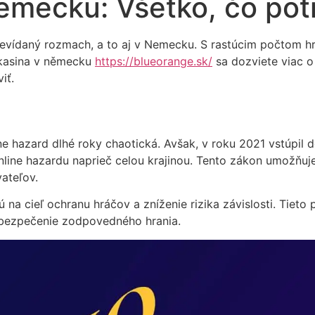
emecku: Všetko, čo pot
nevídaný rozmach, a to aj v Nemecku. S rastúcim počtom hr
 kasina v německu
https://blueorange.sk/
sa dozviete viac o
iť.
ne hazard dlhé roky chaotická. Avšak, v roku 2021 vstúpil
nline hazardu naprieč celou krajinou. Tento zákon umožňuje
ateľov.
 na cieľ ochranu hráčov a zníženie rizika závislosti. Tiet
zabezpečenie zodpovedného hrania.