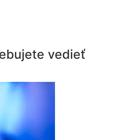
ebujete vedieť