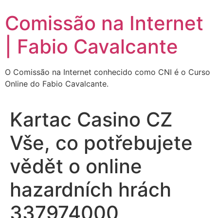
Skip
Comissão na Internet
to
content
| Fabio Cavalcante
O Comissão na Internet conhecido como CNI é o Curso
Online do Fabio Cavalcante.
Kartac Casino CZ
Vše, co potřebujete
vědět o online
hazardních hrách
337974000