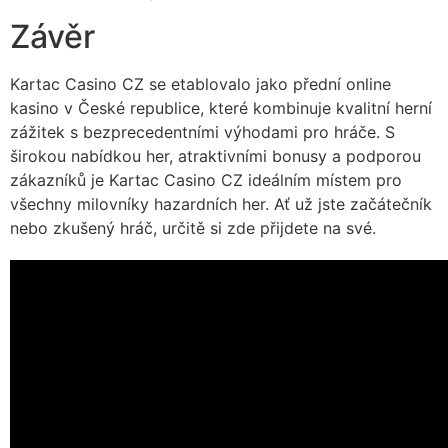
Závěr
Kartac Casino CZ se etablovalo jako přední online
kasino v České republice, které kombinuje kvalitní herní
zážitek s bezprecedentními výhodami pro hráče. S
širokou nabídkou her, atraktivními bonusy a podporou
zákazníků je Kartac Casino CZ ideálním místem pro
všechny milovníky hazardních her. Ať už jste začátečník
nebo zkušený hráč, určitě si zde přijdete na své.