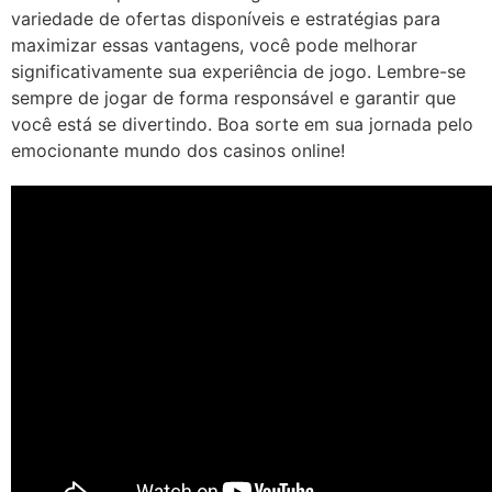
variedade de ofertas disponíveis e estratégias para
maximizar essas vantagens, você pode melhorar
significativamente sua experiência de jogo. Lembre-se
sempre de jogar de forma responsável e garantir que
você está se divertindo. Boa sorte em sua jornada pelo
emocionante mundo dos casinos online!