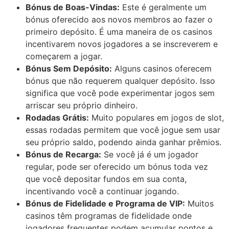
Bónus de Boas-Vindas:
Este é geralmente um
bónus oferecido aos novos membros ao fazer o
primeiro depósito. É uma maneira de os casinos
incentivarem novos jogadores a se inscreverem e
começarem a jogar.
Bónus Sem Depósito:
Alguns casinos oferecem
bónus que não requerem qualquer depósito. Isso
significa que você pode experimentar jogos sem
arriscar seu próprio dinheiro.
Rodadas Grátis:
Muito populares em jogos de slot,
essas rodadas permitem que você jogue sem usar
seu próprio saldo, podendo ainda ganhar prêmios.
Bónus de Recarga:
Se você já é um jogador
regular, pode ser oferecido um bónus toda vez
que você depositar fundos em sua conta,
incentivando você a continuar jogando.
Bónus de Fidelidade e Programa de VIP:
Muitos
casinos têm programas de fidelidade onde
jogadores frequentes podem acumular pontos e