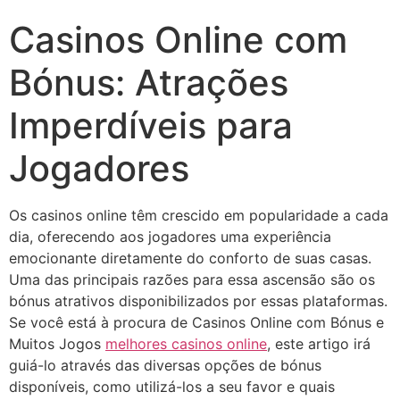
Casinos Online com
Bónus: Atrações
Imperdíveis para
Jogadores
Os casinos online têm crescido em popularidade a cada
dia, oferecendo aos jogadores uma experiência
emocionante diretamente do conforto de suas casas.
Uma das principais razões para essa ascensão são os
bónus atrativos disponibilizados por essas plataformas.
Se você está à procura de Casinos Online com Bónus e
Muitos Jogos
melhores casinos online
, este artigo irá
guiá-lo através das diversas opções de bónus
disponíveis, como utilizá-los a seu favor e quais