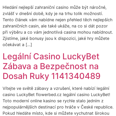
Hledání nejlepší zahraniční casino může být náročné,
zvlášť v dnešní době, kdy je na trhu tolik možností.
Tento článek vám nabídne nejen přehled těch nejlepších
zahraničních casin, ale také ukáže, na co si dát pozor
při výběru a co vám jednotlivá casina mohou nabídnout.
Zjistíme, jaké bonusy jsou k dispozici, jaké hry můžete
očekávat a […]
Legální Casino LuckyBet
Zábava a Bezpečnost na
Dosah Ruky 1141340489
Vítejte ve světě zábavy a vzrušení, které nabízí legální
casino LuckyBet flowerbed.cz legální casino LuckyBet!
Toto moderní online kasino se rychle stalo jedním z
nejpopulárnějších destinací pro hráče v České republice.
Pokud hledáte místo, kde si můžete vychutnat širokou