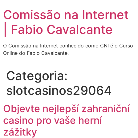
Skip
Comissão na Internet
to
content
| Fabio Cavalcante
O Comissão na Internet conhecido como CNI é o Curso
Online do Fabio Cavalcante.
Categoria:
slotcasinos29064
Objevte nejlepší zahraniční
casino pro vaše herní
zážitky