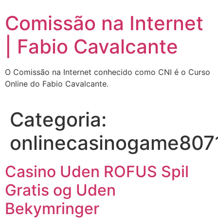
Skip
Comissão na Internet
to
content
| Fabio Cavalcante
O Comissão na Internet conhecido como CNI é o Curso
Online do Fabio Cavalcante.
Categoria:
onlinecasinogame807
Casino Uden ROFUS Spil
Gratis og Uden
Bekymringer